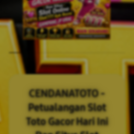
CENDANATOTO -
Petualangan Slot
Toto Gacor Hari Ini