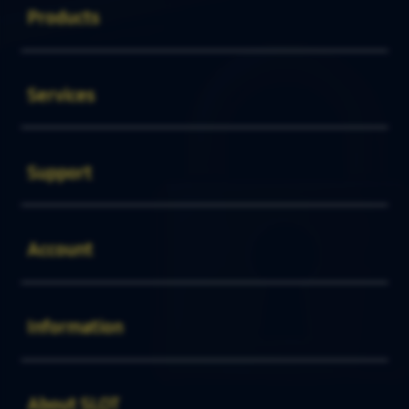
Products
Buka
Services
Buka
Support
Buka
Account
Buka
Information
Buka
About SLOT