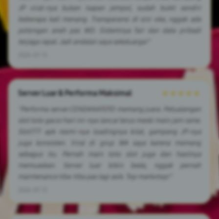
JP viral-nya bukan isapan jempol, sudah bukti sendiri
beberapa kali menang. Transparansi di sini oke, nggak ada
potongan aneh pas WD. Sistemnya fair dan data pribadi
terjaga rapat. Jadi andalan saya sekeluarga!"
2026-07-13
Server Luar & Performa Maksimal
★★★★★
"Performa server CENDANATOTO memang juara. Petualangan
slot toto gacor hari ini-nya lancar terus meski main jam rame.
Slot777 apk resmi-nya loadingnya kilat, gampang JP-nya
juga konsisten. Viral di grup WA saya karena memang
sebagus itu. Pernah main toto slot juga dan hasilnya
memuaskan. Server luar bikin beda, nggak pernah
maintenance tiba-tiba pas lagi asik. Top markotop!"
2026-07-13