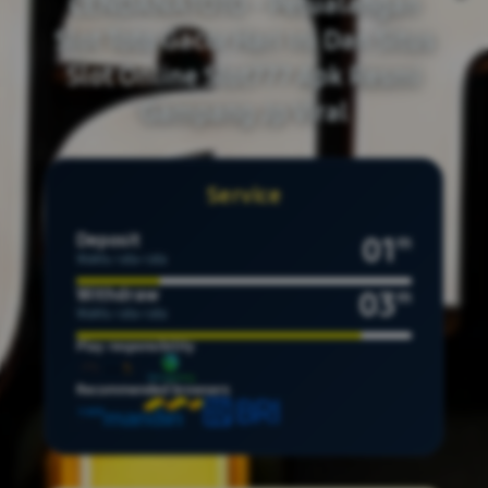
CENDANATOTO - Petualangan
Slot Toto Gacor Hari Ini Dan Situs
Slot Online Slot777 Apk Resmi
Gampang Jp Viral
Service
Deposit
01
m
Waktu rata-rata
Withdraw
03
m
Waktu rata-rata
Play responsibility
Recommended browsers