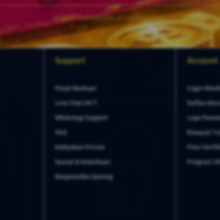
© 2025 CENDANATOTO. All rights reserved.
Support
Account
Pusat Bantuan
Login Mem
Live Chat 24/7
Daftar Aku
WhatsApp Support
Lupa Passw
FAQ
Riwayat Tr
Kebijakan Privasi
Fitur Verifi
Syarat & Ketentuan
Program VI
Responsible Gaming