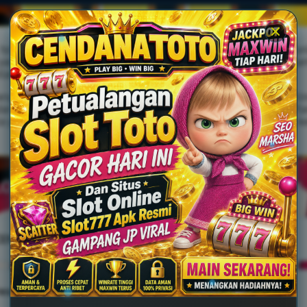
o gacor hari ini yang penuh keseruan melalui situs slot on
 yang bisa diunduh langsung di perangkat mobile Anda. Beragam
ilan yang responsif dan performa server yang stabil.
g gampang JP dan sedang viral di kalangan pecinta slot onl
an mekanisme permainan yang adil. Proses mulai dari pendafta
a yang kuat serta tim customer service yang aktif 24 jam demi
SLOT ONLINE SLOT777 CENDANATOTO
di CENDANATOTO?
 mana Anda bisa menjelajahi berbagai permainan slot dan tot
am satu platform yang seru.
resmi?