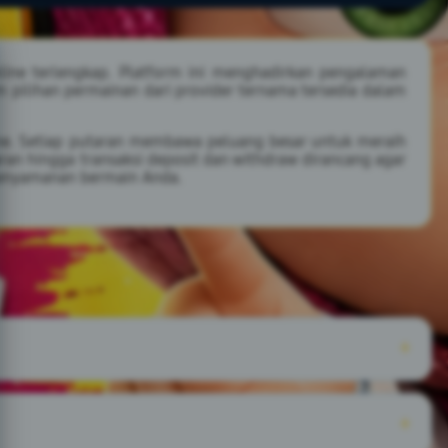
line terlengkap. Platform ini menghadirkan pengalaman
 pilihan permainan dari provider ternama tersedia dalam
ine. Setiap putaran membawa peluang besar untuk meraih
ran hingga transaksi deposit dan withdraw dirancang agar
 kenyamanan bermain Anda.
+
o yang gacor setiap harinya. Setiap hari ada pengalaman
+