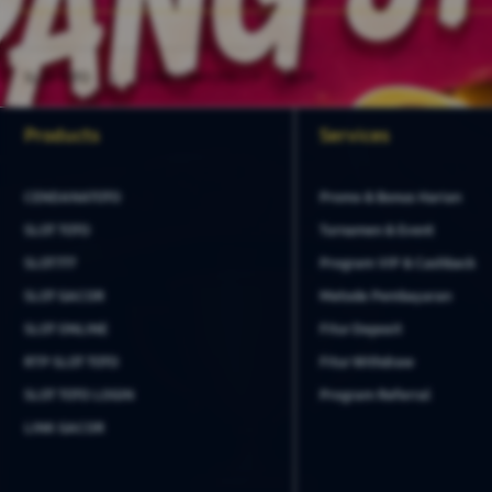
SLOT TOTO
>
CENDANATOTO
>
SLOT
Footer Navigation
Products
Services
CENDANATOTO
Promo & Bonus Harian
SLOT TOTO
Turnamen & Event
SLOT777
Program VIP & Cashback
SLOT GACOR
Metode Pembayaran
SLOT ONLINE
Fitur Deposit
RTP SLOT TOTO
Fitur Withdraw
SLOT TOTO LOGIN
Program Referral
LINK GACOR