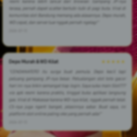
resmi karena lebih lancar dari browser. Gampang JP-nya
terasa, pernah dapet scatter bertubi-tubi di pagi buta. Viral di
komunitas slot Bandung memang ada alasannya. Depo murah,
WD cepat, dan server luar nggak pernah ngelag!"
2026-07-13
Depo Murah & WD Kilat
★★★★★
"CENDANATOTO itu surga buat pemula. Depo kecil tapi
peluang gampang JP-nya besar. Petualangan slot toto gacor
hari ini-nya bikin semangat tiap login. Saya suka main Slot777
via apk resmi karena praktis, tinggal buka aplikasi langsung
gas. Viral di Makassar karena WD-nya kilat, nggak pernah telat.
CS-nya juga ngerti banget, jelasinnya sabar. Buat saya, ini
platform slot online paling oke yang pernah ada!"
2026-07-13