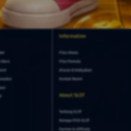
Information
ber
Fitur Akses
n Baru
Fitur Pemula
ord
Aturan & Kebijakan
ansaksi
Kontak Resmi
kasi
About SLOT
P
Tentang SLOT
Kenapa Pilih SLOT
Partner & Affiliate