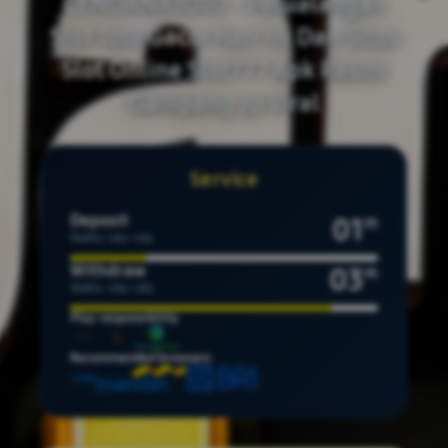
CENDANATOTO - Petualangan
Slot Toto Gacor Hari Ini Dan Situs
Slot Online Slot777 Apk Resmi
Gampang Jp Viral
Service
Deposit
01
m
Waktu rata-rata
Withdraw
03
m
Waktu rata-rata
Play responsibility
Recommended browsers