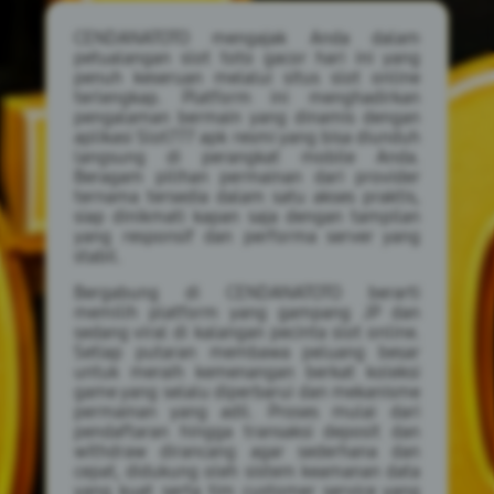
CENDANATOTO mengajak Anda dalam
petualangan slot toto gacor hari ini yang
penuh keseruan melalui situs slot online
terlengkap. Platform ini menghadirkan
pengalaman bermain yang dinamis dengan
aplikasi Slot777 apk resmi yang bisa diunduh
langsung di perangkat mobile Anda.
Beragam pilihan permainan dari provider
ternama tersedia dalam satu akses praktis,
siap dinikmati kapan saja dengan tampilan
yang responsif dan performa server yang
stabil.
Bergabung di CENDANATOTO berarti
memilih platform yang gampang JP dan
sedang viral di kalangan pecinta slot online.
Setiap putaran membawa peluang besar
untuk meraih kemenangan berkat koleksi
game yang selalu diperbarui dan mekanisme
permainan yang adil. Proses mulai dari
pendaftaran hingga transaksi deposit dan
withdraw dirancang agar sederhana dan
cepat, didukung oleh sistem keamanan data
yang kuat serta tim customer service yang