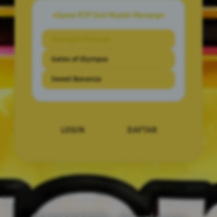
Game RTP Slot Mudah Menang
Starlight Princess
Gates of Olympus
Sweet Bonanza
LOGIN
DAFTAR
Layer Popup Close