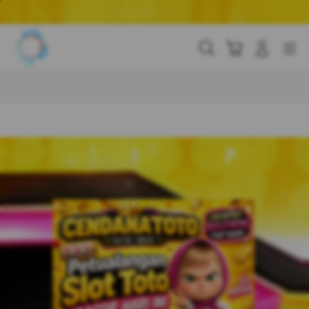
Skip
to
content
Cari
Troli
Login
Navigation
Buka Info Lebih Lanjut