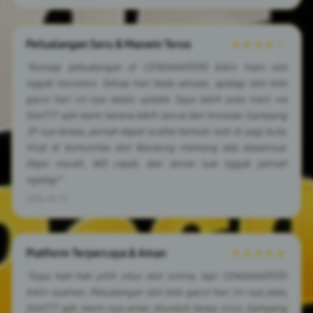
Petualangan Seru & Maxwin Terus
★★★★☆
"Konsep petualangan di CENDANATOTO bikin main slot
nggak monoton. Setiap hari beda sensasi, apalagi slot toto
gacor hari ini-nya selalu update. Saya lebih suka main via
Slot777 apk resmi karena lebih lancar dari browser. Gampang
JP-nya terasa, pernah dapet scatter bertubi-tubi di pagi buta.
Viral di komunitas slot Bandung memang ada alasannya.
Depo murah, WD cepat, dan server luar nggak pernah
ngelag!"
2026-07-13
Platform Terpercaya & Aman
★★★★★
"Saya hati-hati pilih situs slot online, tapi CENDANATOTO
bikin nyaman. Petualangan slot toto gacor hari ini-nya jelas,
Slot777 apk resmi-nya aman diunduh tanpa virus. Gampang