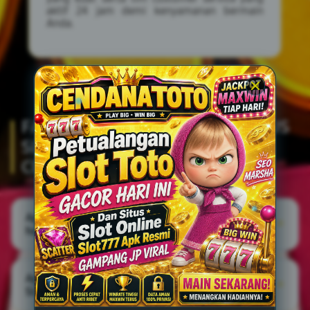
aktif 24 jam demi kenyamanan bermain
Anda.
FAQ SLOT TOTO GACOR DAN SITUS
SLOT ONLINE SLOT777
CENDANATOTO
Apa yang dimaksud petualangan slot toto gacor
+
hari ini di CENDANATOTO?
CENDANATOTO menghadirkan konsep petualangan
bermain di mana Anda bisa menjelajahi berbagai
Apakah CENDANATOTO menyediakan aplikasi
+
permainan slot dan toto yang gacor setiap harinya.
Slot777 apk resmi?
Setiap hari ada pengalaman baru dengan peluang