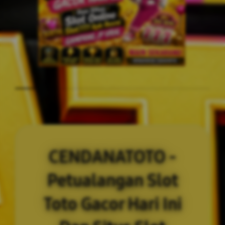
CENDANATOTO -
Petualangan Slot
Toto Gacor Hari Ini